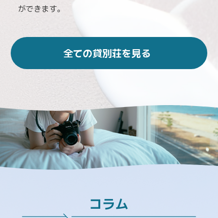
BB
ができます。
全ての貸別荘を見る
コラム