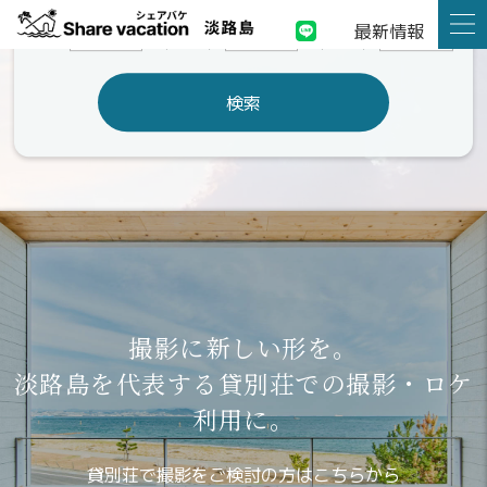
最新情報
子供
幼児
大人
（4～11歳）
（3歳以下）
検索
淡路島の宿泊に、
貸別荘という選択肢を。
誰の目も気にせず、プライベートな空間
かけがえのない仲間や家族と過ごす非日常のひととき。