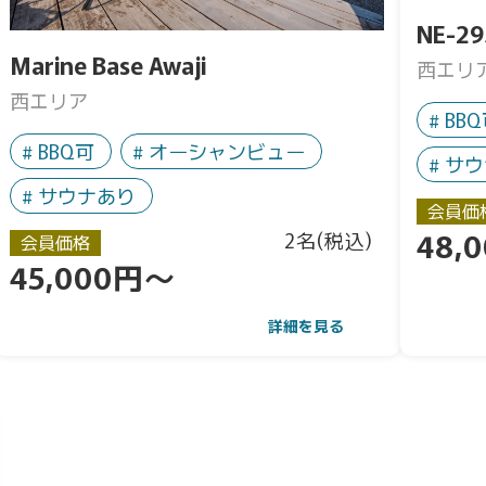
NE-29
Marine Base Awaji
西エリ
西エリア
BB
BBQ可
オーシャンビュー
サウ
サウナあり
会員価
48,
2名(税込)
会員価格
45,000円～
詳細を見る