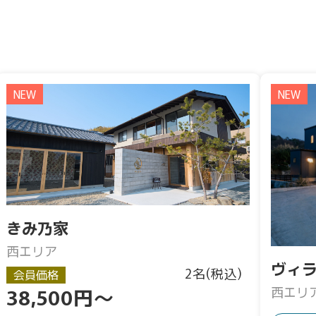
NEW
NEW
きみ乃家
西エリア
ヴィ
2名(税込)
会員価格
西エリ
38,500円～