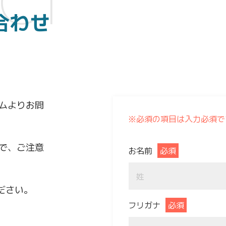
CT
合わせ
ムよりお問
※必須の項目は入力必須で
で、ご注意
お名前
必須
ださい。
フリガナ
必須