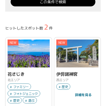
2
ヒットしたスポット数
件
NEW
NEW
花さじき
伊弉諾神宮
北エリア
西エリア
ファミリー
歴史
フォトジェニック
詳細を見る
歴史
遊ぶ