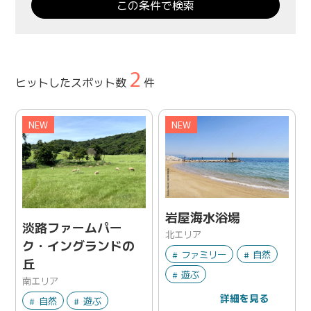
2
ヒットしたスポット数
件
NEW
NEW
岩屋海水浴場
淡路ファームパー
北エリア
ク・イングランドの
ファミリー
自然
丘
遊ぶ
南エリア
詳細を見る
自然
遊ぶ